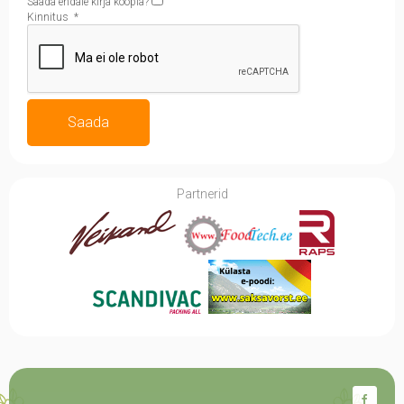
Saada endale kirja koopia?
Kinnitus
*
Saada
Partnerid