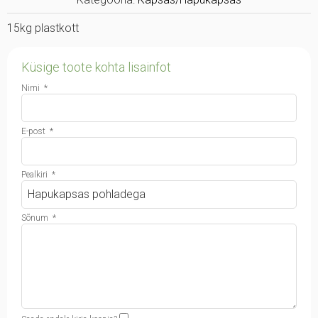
15kg plastkott
Küsige toote kohta lisainfot
Nimi
*
E-post
*
Pealkiri
*
Sõnum
*