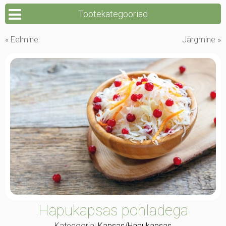
Tootekategooriad
« Eelmine
Järgmine »
Hapukapsas pohladega
Kategooria:
Kapsas/Hapukapsas